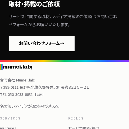
取材・掲載のご依頼
サービスに関する取材、メディア掲載のご依頼はお問い合わ
お問い合わせ
→
せフォームからお願いいたします。
お問い合わせフォーム
→
mumei.lab;
合同会社 Mumei .lab;
〒389-0111 長野県北佐久郡軽井沢町長倉３２１５－２１
TEL
050-3033-6631
（代表）
名の無いアイデアが、壁を飛び越える。
SERVICES
FIELDS
multivars
サービス開発・提供