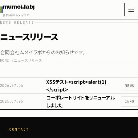
mumei.lab;
Fields
合同会社ムメイラボ
NEWS RELEASE
ニュースリリース
About
合同会社ムメイラボからのお知らせです。
ムメイラボについて
HOME
ニュースリリース
代表挨拶
会社概要
XSSテスト<script>alert(1)
2026.07.26
NEWS
</script>
協業・開発のご相談
コーポレートサイトをリニューアル
2026.07.26
INFO
しました
News
CONTACT
Contact